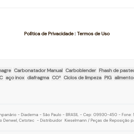
Política de Privacidade
|
Termos de Uso
inagre
Carbonatador Manual
Carboblender
Fhash de paste
AC
aço inox
diafragma
CO²
Ciclos de limpeza
PIG
alimento
mpanário - Diadema - São Paulo - BRASIL - Cep: 09930-450 - Fone: 5
o Denwel, Cetotec - Distribuidor Kieselmann / Peças de Reposição p