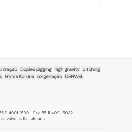
urização
Duplex pigging
high gravity
pitching
s
Fryma Koruna
oxigenação
DENWEL
5 11 4091-1599 - Fax: 55 11 4091-5032
ara válvulas Kieselmann