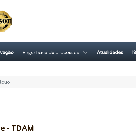
ovação
Engenharia de processos
Atualidades
I
vácuo
ue - TDAM