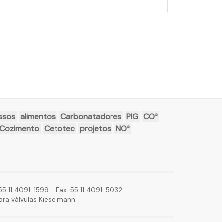
ssos
alimentos
Carbonatadores
PIG
CO²
 Cozimento
Cetotec
projetos
NO²
5 11 4091-1599 - Fax: 55 11 4091-5032
ara válvulas Kieselmann