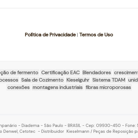
Política de Privacidade
|
Termos de Uso
eção de fermento
Certificação EAC
Blendadores
crescimen
rocessos
Sala de Cozimento
Kieselguhr
Sistema TDAM
unid
conexões
montagens industriais
fibras microporosas
mpanário - Diadema - São Paulo - BRASIL - Cep: 09930-450 - Fone: 5
o Denwel, Cetotec - Distribuidor Kieselmann / Peças de Reposição p